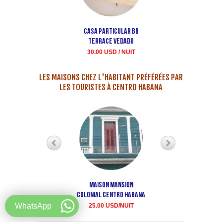
Casa particular bb
Maison Buen Samaritan
terrace Vedado
louer casa particula
30.00 USD / NUIT
35.00 USD / NUIT
LES MAISONS CHEZ L'HABITANT PRÉFÉRÉES PAR
LES TOURISTES À CENTRO HABANA
Maison Mansion
Maison Aida Centre La
Colonial Centro Habana
havane
WhatsApp
25.00 USD/NUIT
20.00 USD LA NUIT