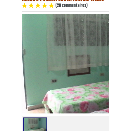
(20 commentaires)
Plage Havane
Pinar del Rio
Varadero
Cienfuegos
Trinidad
Autres villes
Autres Services