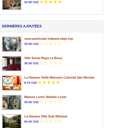
20.00 CUC
DERNIÈRES AJOUTÉES
casa-particular-habana-vieja-top
25.00 CUC
Ville Sonia Playa La Boca
30.00 CUC
La Havane Vielle Mansion Colonial San Nicolas
8.75 CUC
Maison Loren Vedado Louer
30.00 CUC
La Havane Ville Sole Miramar
60.00 CUC