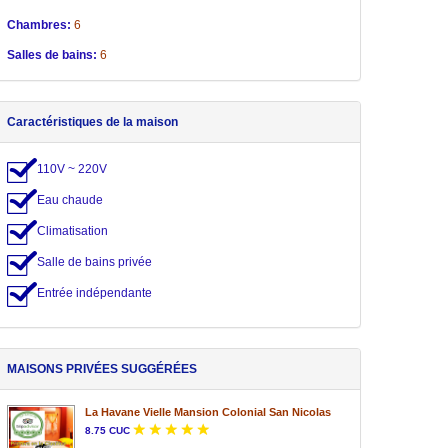
Chambres:
6
Salles de bains:
6
Caractéristiques de la maison
110V ~ 220V
Eau chaude
Climatisation
Salle de bains privée
Entrée indépendante
MAISONS PRIVÉES SUGGÉRÉES
La Havane Vielle Mansion Colonial San Nicolas
8.75 CUC