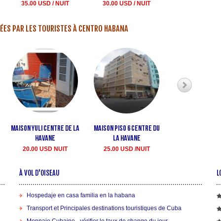
35.00 USD / NUIT
30.00 USD / NUIT
ÉES PAR LES TOURISTES À CENTRO HABANA
Maison Yuli Centre de La
Maison Piso 6 Centre du
Maison Mary C
Havane
la havane
Havane
20.00 USD NUIT
25.00 USD /NUIT
30.00 USD/N
À VOL D'OISEAU
L
Hospedaje en casa familia en la habana
Transport et Principales destinations touristiques de Cuba