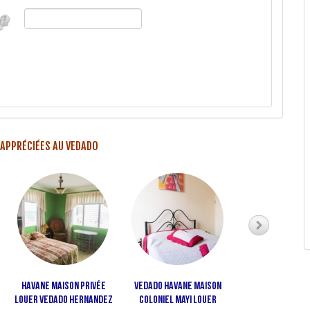
 APPRÉCIÉES AU VEDADO
Havane maison privée
Vedado Havane maison
Maison Dinora 
louer vedado hernandez
coloniel Mayi louer
25.00 USD/N