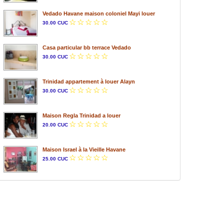
Vedado Havane maison coloniel Mayi louer
30.00 CUC
Casa particular bb terrace Vedado
30.00 CUC
Trinidad appartement à louer Alayn
30.00 CUC
Maison Regla Trinidad a louer
20.00 CUC
Maison Israel à la Vieille Havane
25.00 CUC
Vedado
Maison Santa Perez
Appartement Chino au
Maiso
Vedado
Vedado
Tennis
UIT