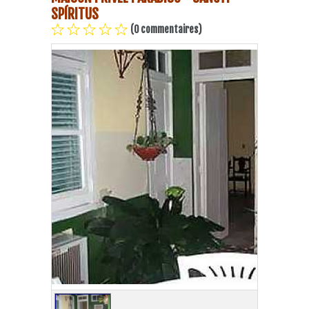
SPÍRITUS
(0 commentaires)
Plage Havane
Pinar del Rio
Varadero
Cienfuegos
Trinidad
Autres villes
Autres Services