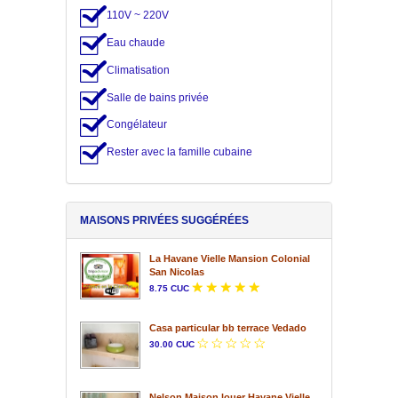
110V ~ 220V
Eau chaude
Climatisation
Salle de bains privée
Congélateur
Rester avec la famille cubaine
MAISONS PRIVÉES SUGGÉRÉES
La Havane Vielle Mansion Colonial
San Nicolas
8.75 CUC
Casa particular bb terrace Vedado
30.00 CUC
Nelson Maison louer Havane Vielle