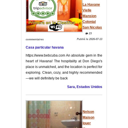
La Havane
Vielle
Mansion
Colonial
San Nicolas
23
Publié le 2026-07-13
commentaires
Casa particular havana
https://www.bebcuba.com An absolute gem in the
heart of Havana! The hospitality at Don Diego's
place is unmatched, and the location is perfect for
exploring. Clean, cozy, and highly recommended
—we will definitely be back
Sara, Estados Unidos
Nelson
Maison
louer