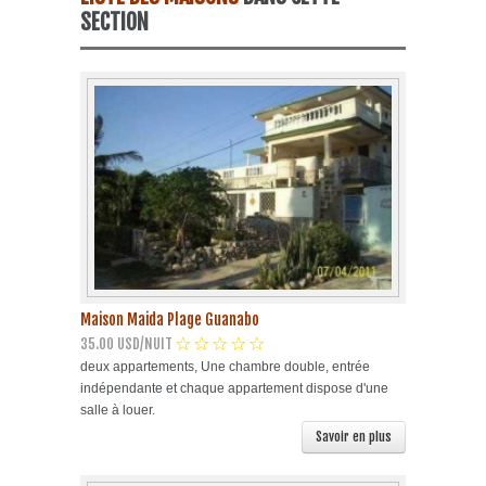
SECTION
Plage Havane
Pinar del Rio
Varadero
Cienfuegos
Trinidad
Autres villes
Maison Maida Plage Guanabo
35.00 USD/NUIT
deux appartements, Une chambre double, entrée
Autres Services
indépendante et chaque appartement dispose d'une
salle à louer.
Savoir en plus