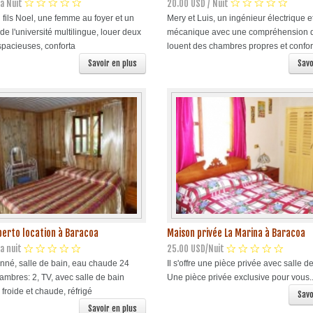
a Nuit
20.00 USD / Nuit
 fils Noel, une femme au foyer et un
Mery et Luis, un ingénieur électrique e
de l'université multilingue, louer deux
mécanique avec une compréhension de
pacieuses, conforta
louent des chambres propres et confo
Savoir en plus
Savo
berto location à Baracoa
Maison privée La Marina à Baracoa
a nuit
25.00 USD/Nuit
onné, salle de bain, eau chaude 24
Il s'offre une pièce privée avec salle d
ambres: 2, TV, avec salle de bain
Une pièce privée exclusive pour vous..
 froide et chaude, réfrigé
Savo
Savoir en plus