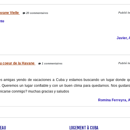
vane Vielle
Publié l
20 commentaires
nte
Javier,
au coeur de la Havane
Publié l
1 commentaires
es amigas yendo de vacaciones a Cuba y estamos buscando un lugar donde q
a. Queremos un lugar confiable y con un buen clima para quedarnos. Nos gusta
unicarse conmigo? muchas gracias y saludos
Romina Ferreyra, 
SEAU
LOGEMENT À CUBA