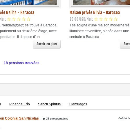
vée Nelida - Baracoa
Maison privée Nilvia - Baracoa
Nuit
25.00 USD/Nuit
a Nelida&gt;&gt; se trouve à Baracoa
Il se soigne d'une maison moderne trè
partement au deuxième étage, avec
illuminée et ventilée, placée dans une
pendante. Il dispose d'un
centrale à Baracoa...
Savoir en plus
Savo
18 pensions trouvées
a
Pinar del Río
Sancti Spíritus
Cienfuegos
on Colonial San Nicolas
Publié l
23 commentaires
a