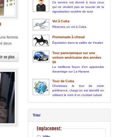
Ce service est donné à tous ceux
qui ne veulent pas se soucier de la
signalisation routière de suivi
Vol à Cuba
a
Réservez un vol à Cuba
Promenade à cheval
t une femme
Équitation dans la vallée de Vinales
oué deux
Tour panoramique sur une
ir en plus
voiture américaine des années
50
La meilleure façon d'en apprendre
davantage sur La Havane
Tour de Cuba
Choisissez le tour de votre
préférence, chaqu'un est identifé en
utilisant le nom d'un cocktail cubain
Trier
Emplacement: