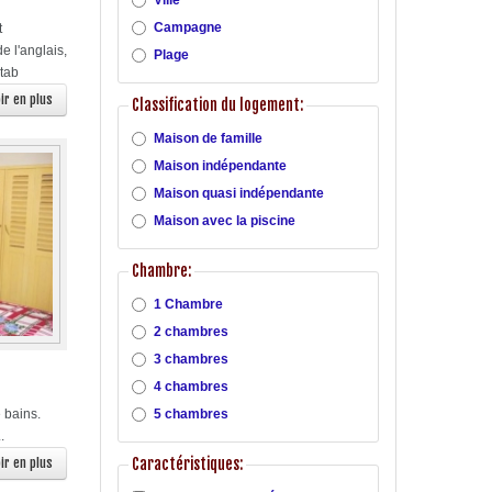
Ville
Campagne
t
 l'anglais,
Plage
rtab
ir en plus
Classification du logement:
Maison de famille
Maison indépendante
Maison quasi indépendante
Maison avec la piscine
Chambre:
1 Chambre
2 chambres
3 chambres
4 chambres
e bains.
5 chambres
.
ir en plus
Caractéristiques: