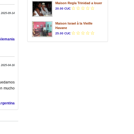
Maison Regla Trinidad a louer
20.00 CUC
e 2025-09-14
Maison Israel à la Vieille
Havane
25.00 CUC
 Alemania
e 2025-04-16
uedarnos
ron mucho
Argentina