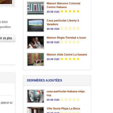
Maison Mansion Colonial
Centro Habana
25.00 CUC
Casa particular Liberty à
s bien
Varadero
 position
30.00 CUC
Maison Regla Trinidad a louer
ir en plus
20.00 CUC
Maison Aida Centre La havane
20.00 CUC
DERNIÈRES AJOUTÉES
casa-particular-habana-vieja-
top
25.00 CUC
e 2026-07-13
Ville Sonia Playa La Boca