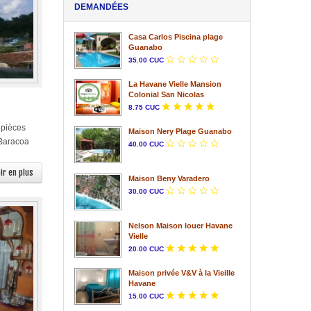
DEMANDÉES
Casa Carlos Piscina plage
Guanabo
35.00 CUC
La Havane Vielle Mansion
Colonial San Nicolas
8.75 CUC
 pièces
Maison Nery Plage Guanabo
 Baracoa
40.00 CUC
ir en plus
Maison Beny Varadero
30.00 CUC
Nelson Maison louer Havane
Vielle
20.00 CUC
Maison privée V&V à la Vieille
Havane
15.00 CUC