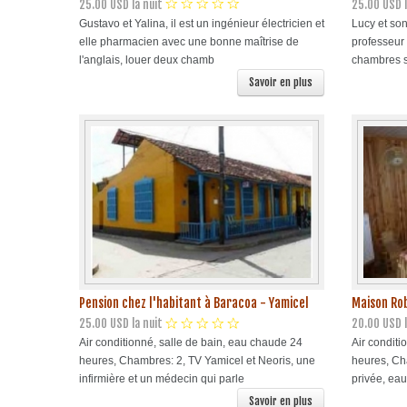
25.00 USD la nuit
25.00 USD l
Gustavo et Yalina, il est un ingénieur électricien et
Lucy et son
elle pharmacien avec une bonne maîtrise de
professeur 
l'anglais, louer deux chamb
chambres s
Savoir en plus
Pension chez l'habitant à Baracoa - Yamicel
Maison Ro
25.00 USD la nuit
20.00 USD l
Air conditionné, salle de bain, eau chaude 24
Air conditi
heures, Chambres: 2, TV Yamicel et Neoris, une
heures, Ch
infirmière et un médecin qui parle
privée, eau
Savoir en plus