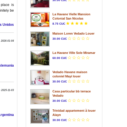
30.00 CUC
 place is
nitely be
La Havane Vielle Mansion
Colonial San Nicolas
8.75 CUC
s Unidos
Maison Loren Vedado Louer
30.00 CUC
e 2026-01-04
La Havane Ville Sole Miramar
60.00 CUC
Alemania
Vedado Havane maison
coloniel Mayi louer
30.00 CUC
e 2025-11-03
Casa particular bb terrace
Vedado
30.00 CUC
Trinidad appartement à louer
Argentina
Alayn
30.00 CUC