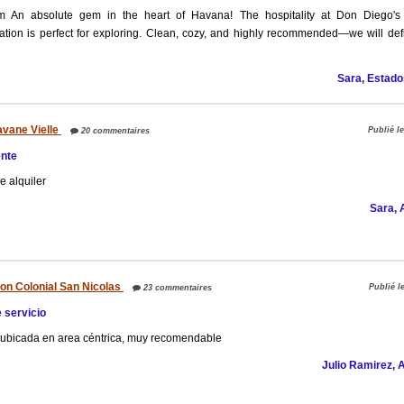
om An absolute gem in the heart of Havana! The hospitality at Don Diego's
tion is perfect for exploring. Clean, cozy, and highly recommended—we will defi
Sara, Estado
vane Vielle
Publié l
20 commentaires
ente
 alquiler
Sara, 
on Colonial San Nicolas
Publié l
23 commentaires
 servicio
 ubicada en area céntrica, muy recomendable
Julio Ramirez, 