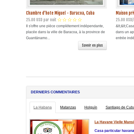
Chambre d'hote Miguel - Baracoa, Cuba
Maison pri
25.00 USD par nuit
25.00 USD/
Il s'offre une pièce complètement indépendante,
&lt;&lt;Cas
placée dans la ville de Baracoa, à la province de
dans un ap
Guantánamo...
entrée indé
Savoir en plus
DERNIERS COMMENTAIRES
La Habana
Matanzas
Holguín
Santiago de Cub
La Havane Vielle Mansi
Casa particular havan