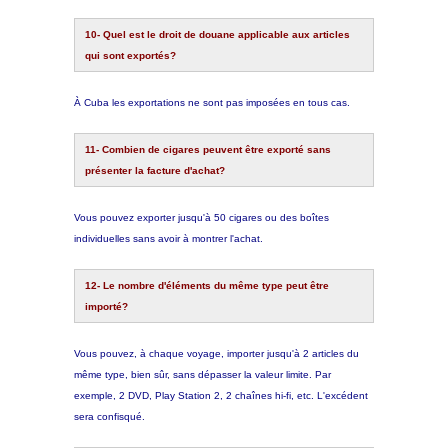
10- Quel est le droit de douane applicable aux articles
qui sont exportés?
À Cuba les exportations ne sont pas imposées en tous cas.
11- Combien de cigares peuvent être exporté sans
présenter la facture d'achat?
Vous pouvez exporter jusqu'à 50 cigares ou des boîtes
individuelles sans avoir à montrer l'achat.
12- Le nombre d'éléments du même type peut être
importé?
Vous pouvez, à chaque voyage, importer jusqu'à 2 articles du
même type, bien sûr, sans dépasser la valeur limite. Par
exemple, 2 DVD, Play Station 2, 2 chaînes hi-fi, etc. L'excédent
sera confisqué.