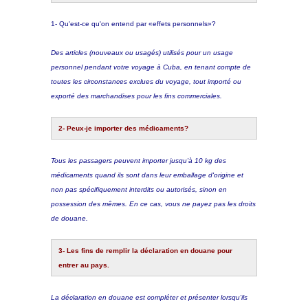
1- Qu'est-ce qu'on entend par «effets personnels»?
Des articles (nouveaux ou usagés) utilisés pour un usage
personnel pendant votre voyage à Cuba, en tenant compte de
toutes les circonstances exclues du voyage, tout importé ou
exporté des marchandises pour les fins commerciales.
2- Peux-je importer des médicaments?
Tous les passagers peuvent importer jusqu'à 10 kg des
médicaments quand ils sont dans leur emballage d'origine et
non pas spécifiquement interdits ou autorisés, sinon en
possession des mêmes. En ce cas, vous
ne payez pas les droits
de douane.
3- Les fins de remplir la déclaration en douane pour
entrer au pays.
La déclaration en douane est compléter et présenter lorsqu'ils