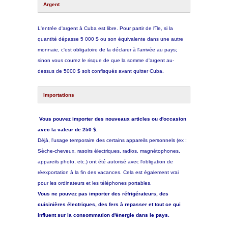
Argent
L'entrée d'argent à Cuba est libre. Pour partir de l'île, si la
quantité dépasse 5 000 $ ou son équivalente dans une autre
monnaie, c'est obligatoire de la déclarer à l'arrivée au pays;
sinon vous courez le risque de que la somme d'argent au-
dessus de 5000 $ soit confisqués avant quitter Cuba.
Importations
Vous pouvez importer des nouveaux articles ou d'occasion
avec la valeur de 250 $.
Déjà, l'usage temporaire des certains appareils personnels (ex :
Sèche-cheveux, rasoirs électriques, radios, magnétophones,
appareils photo, etc.) ont été autorisé avec l'obligation de
réexportation à la fin des vacances. Cela est également vrai
pour les ordinateurs et les téléphones portables.
Vous ne pouvez pas importer des réfrigérateurs, des
cuisinières électriques, des fers à repasser et tout ce qui
influent sur la consommation d'énergie dans le pays.