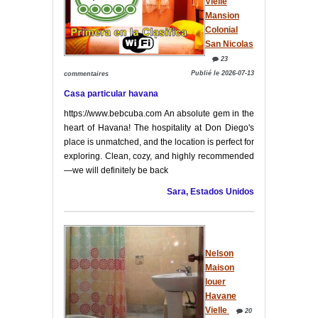
Vielle
Mansion
Colonial
San Nicolas
23
Publié le 2026-07-13
commentaires
Casa particular havana
https://www.bebcuba.com An absolute gem in the
heart of Havana! The hospitality at Don Diego's
place is unmatched, and the location is perfect for
exploring. Clean, cozy, and highly recommended
—we will definitely be back
Sara, Estados Unidos
Nelson
Maison
louer
Havane
Vielle
20