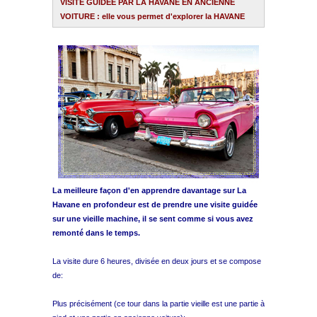
VISITE GUIDEE PAR LA HAVANE EN ANCIENNE
VOITURE : elle vous permet d'explorer la HAVANE
Plage Havane
Pinar del Rio
Varadero
Cienfuegos
Trinidad
La meilleure façon d'en apprendre davantage sur La
Havane en profondeur est de prendre une visite guidée
Autres villes
sur une vieille machine, il se sent comme si vous avez
remonté dans le temps.
Autres Services
La visite dure 6 heures, divisée en deux jours et se compose
de:
Plus précisément (ce tour dans la partie vieille est une partie à