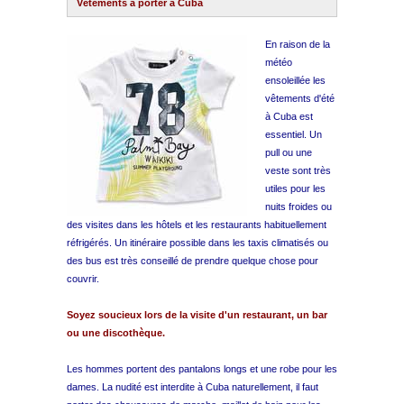
Vêtements à porter à Cuba
Plage Havane
En raison de la
météo
ensoleillée les
Pinar del Rio
vêtements d'été
à Cuba est
Varadero
essentiel. Un
pull ou une
veste sont très
Cienfuegos
utiles pour les
nuits froides ou
Trinidad
des visites dans les hôtels et les restaurants habituellement
réfrigérés. Un itinéraire possible dans les taxis climatisés ou
des bus est très conseillé de prendre quelque chose pour
Autres villes
couvrir.
Autres Services
Soyez soucieux lors de la visite d'un restaurant, un bar
ou une discothèque.
Les hommes portent des pantalons longs et une robe pour les
dames. La nudité est interdite à Cuba naturellement, il faut