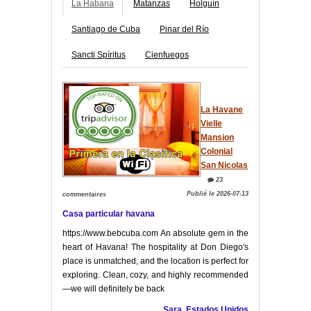
La Habana
Matanzas
Holguín
Santiago de Cuba
Pinar del Río
Sancti Spíritus
Cienfuegos
La Havane
Vielle
Mansion
Colonial
San Nicolas
23
Publié le 2026-07-13
commentaires
Casa particular havana
https://www.bebcuba.com An absolute gem in the
heart of Havana! The hospitality at Don Diego's
place is unmatched, and the location is perfect for
exploring. Clean, cozy, and highly recommended
—we will definitely be back
Sara, Estados Unidos