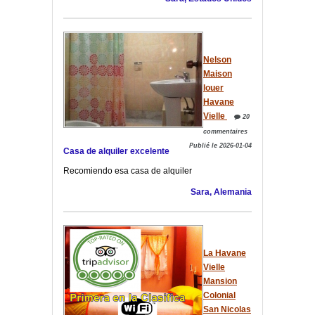
Nelson
Maison
louer
Havane
Vielle
20
commentaires
Publié le 2026-01-04
Casa de alquiler excelente
Recomiendo esa casa de alquiler
Sara, Alemania
La Havane
Vielle
Mansion
Colonial
San Nicolas