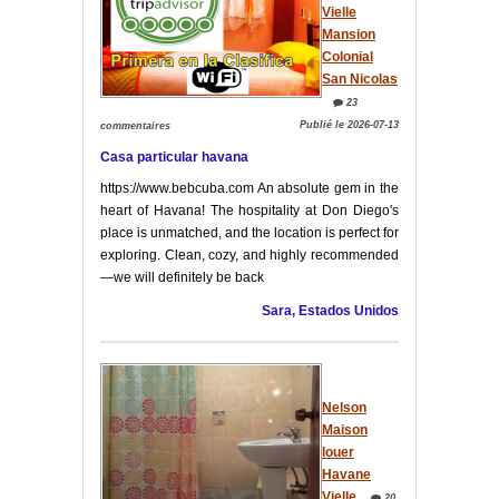
Vielle
Mansion
Colonial
San Nicolas
23
Publié le 2026-07-13
commentaires
Casa particular havana
https://www.bebcuba.com An absolute gem in the
heart of Havana! The hospitality at Don Diego's
place is unmatched, and the location is perfect for
exploring. Clean, cozy, and highly recommended
—we will definitely be back
Sara, Estados Unidos
Nelson
Maison
louer
Havane
Vielle
20