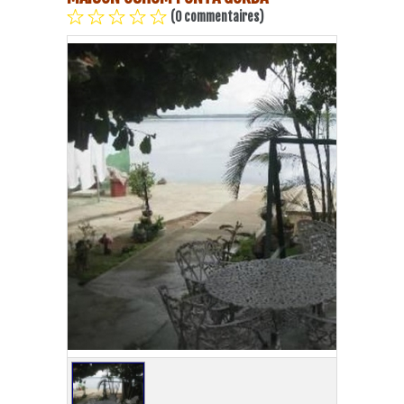
(0 commentaires)
Plage Havane
Pinar del Rio
Varadero
Cienfuegos
Trinidad
Autres villes
Autres Services